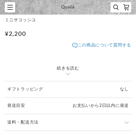
Qualia
1
/
1
ミニサコッシユ
¥2,200
この商品について質問する
携帯やお財布を入れてちょっとそこまで…
続きを読む
そんな時に使い勝手のいいサイズのサコッシュです。
ギフトラッピング
なし
発送目安
お支払いから2日以内に発送
送料・配送方法
発送元地域：
埼玉県
海外発送：
不可能