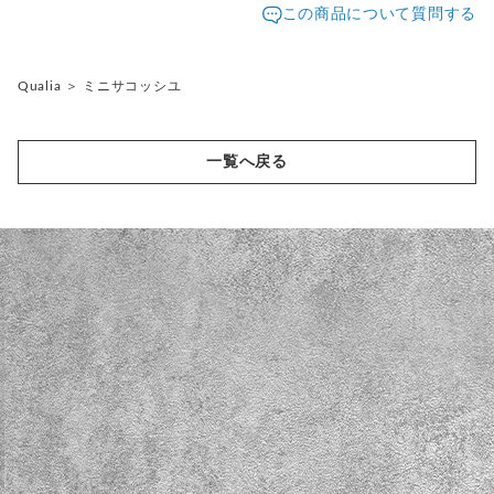
この商品について質問する
配送方法
追跡／補償
送料
追加送料
Qualia
クリックポスト
＞
ミニサコッシユ
○
／
✕
¥200
¥0
一覧へ戻る