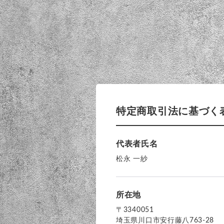
特定商取引法に基づく
代表者氏名
松永 一紗
所在地
〒
3340051
埼玉県川口市安行藤八763-28