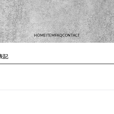
HOME
ITEM
FAQ
CONTACT
表記